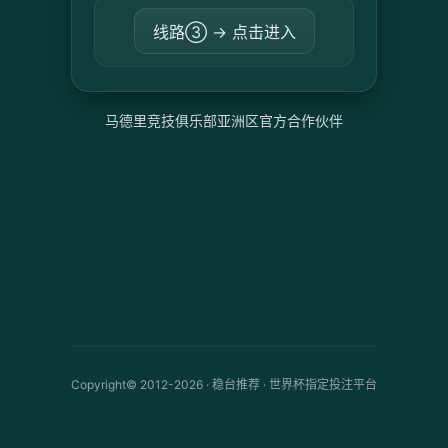
线路③ → 点击进入
马德里竞技俱乐部亚洲区官方合作伙伴
Copyright© 2012-2026 · 稳台推荐 · 世界杯指定投注平台