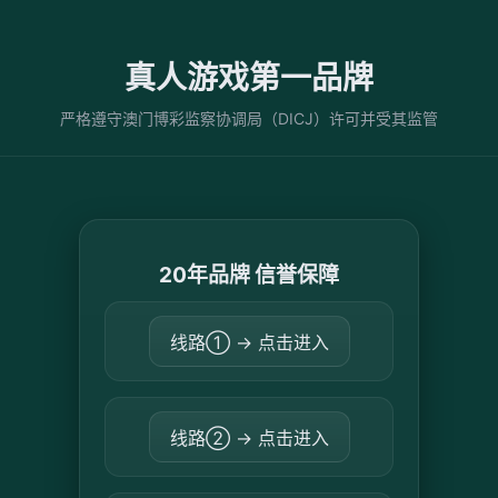
真人游戏第一品牌
严格遵守澳门博彩监察协调局（DICJ）许可并受其监管
20年品牌 信誉保障
线路① → 点击进入
线路② → 点击进入